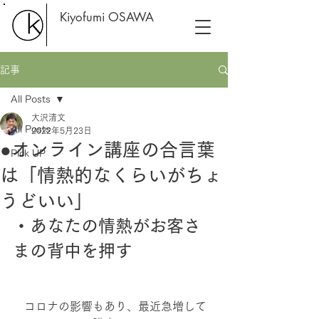
Kiyofumi OSAWA
記事
All Posts
大沢清文
All Posts
2022年5月23日
●オンライン講座の合言葉
Pick UP
は「情熱的なくらいがちょ
うどいい」
・あなたの情熱がお客さ
まの背中を押す
　コロナの影響もあり、最近急増して