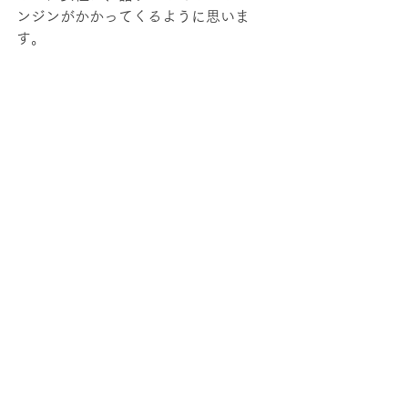
ンジンがかかってくるように思いま
す。
これが一歩踏み出す勇気になり、
「よし、この商品を買って、なりたい
自分になるぞ」という決意につながり
ます。
数十人単位のオンライン講座であれ
ば、
3~4名程度のグループを作って、受講者
さん同士でシェアしてもらうのもいい
でしょう。
オンラインでは、あなたの思いを情熱
的に伝え、お客さまに語っていただ
く。