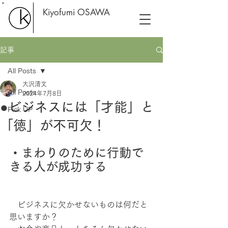
Kiyofumi OSAWA
記事
All Posts
大沢清文
All Posts
2024年7月8日
●ビジネスには「才能」と
Pick UP
「徳」が不可欠！
・まわりのために行動で
きる人が成功する
　ビジネスに欠かせないものは何だと
思いますか？