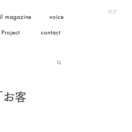
ログイン
il magazine
voice
Project
contact
「お客