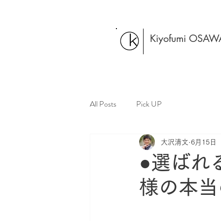
Kiyofumi OSAW
All Posts
Pick UP
大沢清文
6月15日
●選ばれ
様の本当