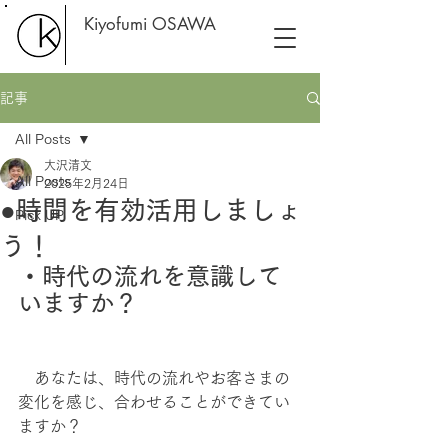
Kiyofumi OSAWA
記事
All Posts
大沢清文
All Posts
2025年2月24日
●時間を有効活用しましょ
Pick UP
う！
・時代の流れを意識して
いますか？
　あなたは、時代の流れやお客さまの
変化を感じ、合わせることができてい
ますか？