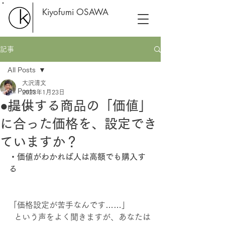
Kiyofumi OSAWA
記事
All Posts
大沢清文
All Posts
2023年1月23日
●提供する商品の「価値」
Pick UP
に合った価格を、設定でき
ていますか？
・価値がわかれば人は高額でも購入す
る
「価格設定が苦手なんです……」
  という声をよく聞きますが、あなたは