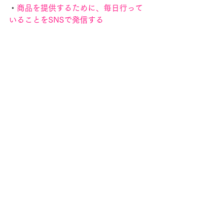
・
商品を提供するために、毎日行って
いることをSNSで発信する
　このどれもがお客様にとって知りた
い情報で、購入の決め手となるものば
かりです。
　こういった情報をお客様にお見せす
ることで、あなたの商品に価値を感じ
てくれる人が増えていくでしょう。
●「価値」に見合った価格を設定できる
ようになりましょう
　実際、あなたが講座を購入するとき
のことを思い浮かべてみてください。