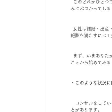
  このどれかひとつでも欠けてしまうと、ビジネスをしていてもしあわせを感じられず、悩
みにぶつかってしま
  女性は結婚・出産・子育て・介護…と、ライフステージが変わることが多く、この６つの
報酬を満たすには工
  まず、いまあなたが展開しているビジネスは、次の６つの報酬を得られているか確認する
ことから始めてみま
・このような状況に
　コンサルをしてい
とがあります。