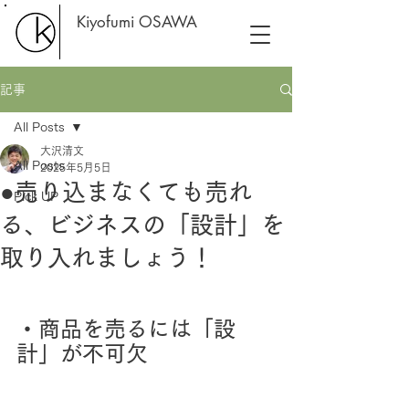
Kiyofumi OSAWA
記事
All Posts
大沢清文
All Posts
2025年5月5日
●売り込まなくても売れ
Pick UP
る、ビジネスの「設計」を
取り入れましょう！
・商品を売るには「設
計」が不可欠