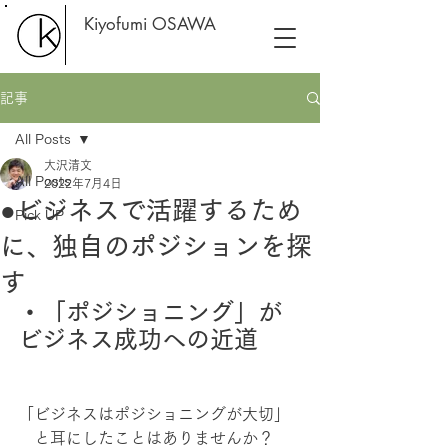
Kiyofumi OSAWA
記事
All Posts
大沢清文
All Posts
2022年7月4日
●ビジネスで活躍するため
Pick UP
に、独自のポジションを探
す
・「ポジショニング」が
ビジネス成功への近道
「ビジネスはポジショニングが大切」
　と耳にしたことはありませんか？