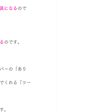
具になる
ので
る
のです。
バーの「あり
でくれる「ツー
す。