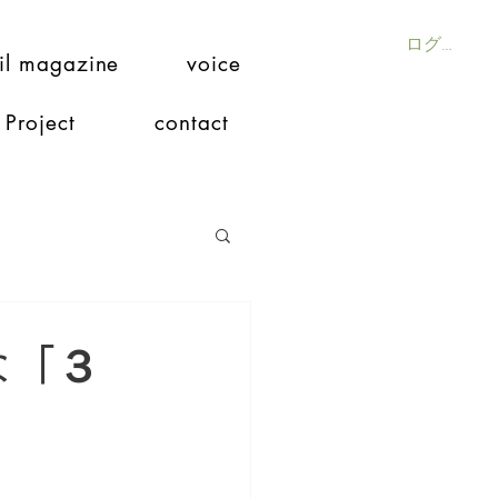
ログイン
il magazine
voice
Project
contact
な「３