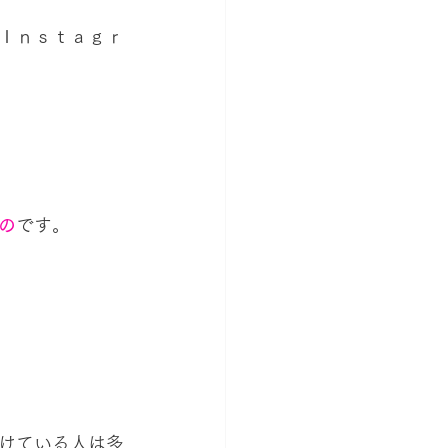
Ｉｎｓｔａｇｒ
の
です。
けている人は多