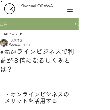
Kiyofumi OSAWA
記事
All Posts
大沢清文
All Posts
2025年8月11日
●オンラインビジネスで利
Pick UP
益が３倍になるしくみと
は？
・オンラインビジネスの
メリットを活用する