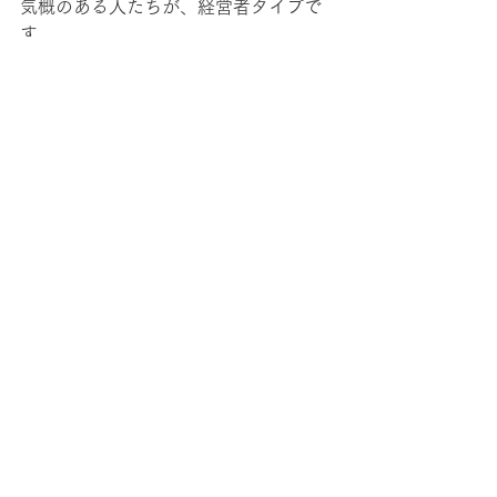
気概のある人たちが、経営者タイプで
す。
・自分に合った「働き方」を選んでい
きましょう
　以上のように、それぞれ４タイプ
で、プラスとマイナスの両面をあらた
めて見ていくと、自分に合ったタイ
プ、目指したいポジションが明確にな
るでしょう。
「いまは〇〇タイプの働き方だけれ
ど、理想は〇〇タイプだった」
「〇〇タイプの働き方より、自分には
〇〇タイプの働き方がしっくりくる」
　というように、いまの働き方が本当
に自分に合っているのかどうかも見直