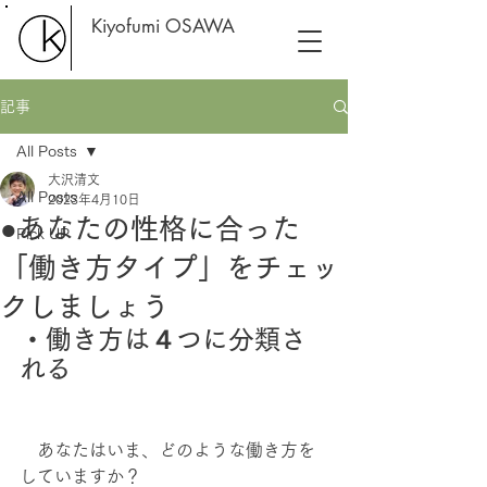
Kiyofumi OSAWA
記事
All Posts
大沢清文
All Posts
2023年4月10日
●あなたの性格に合った
Pick UP
「働き方タイプ」をチェッ
クしましょう
・働き方は４つに分類さ
れる
あなたはいま、どのような働き方を
していますか？