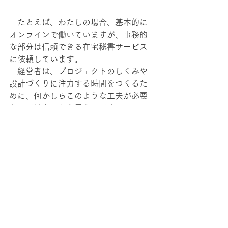
　たとえば、わたしの場合、基本的に
オンラインで働いていますが、事務的
な部分は信頼できる在宅秘書サービス
に依頼しています。
　経営者は、プロジェクトのしくみや
設計づくりに注力する時間をつくるた
めに、何かしらこのような工夫が必要
なのではないかと思うのです。
　もちろん、講座などの時間などの確
保も必要ですが、まず「自分の時間」
から先につくることが大切です。
　そのためには、まず自分の時間給を
決めるといいでしょう。