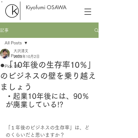
Kiyofumi OSAWA
記事
All Posts
大沢清文
All Posts
2023年10月2日
●「10年後の生存率10％」
Pick UP
のビジネスの壁を乗り越え
ましょう
・起業10年後には、90％
が廃業している!?
「１年後のビジネスの生存率」は、ど
のくらいだと思いますか？