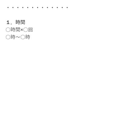
・・・・・・・・・・・・・
１．時間
〇時間×〇回　　　
〇時～〇時
２．価格
〇〇万円
３．タイトル
４．内容
「○○で悩んでいる（～になりたい）
〇〇さんが、この講座を受講すると、
○○ができるようになり、○○の状態
になります」
５．募集人数