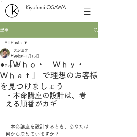
Kiyofumi OSAWA
記事
All Posts
大沢清文
All Posts
2023年1月16日
●「Ｗｈｏ・ Ｗｈｙ・
Pick UP
Ｗｈａｔ」 で理想のお客様
を見つけましょう
・本命講座の設計は、考
える順番がカギ
　本命講座を設計するとき、あなたは
何から決めていますか？