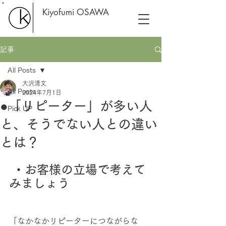
Kiyofumi OSAWA
記事
All Posts
大沢清文
All Posts
2024年7月1日
●「リピーター」が多い人
Pick UP
と、そうでない人との違い
とは？
・お客様の立場で考えて
みましょう
「なかなかリピーターにつながらな