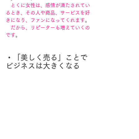
　とくに女性は、感情が満たされてい
るとき、その人や商品、サービスを好
きになり、ファンになってくれます
。
　だから、リピーターも増えていくの
です
。
・「美しく売る」ことで
ビジネスは大きくなる
「気持ちよく買う」心理の裏側には、
「気持ちよく売る」という感情があり
ます。
「月末までに〇〇万円達成！」
　といった、目標もあるかもしれませ
んが、感情や共感を大切にする女性